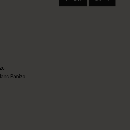
izo
Blanc Panizo