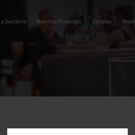
La Destilería
Nuestros Productos
Cócteles
Rece