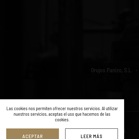
Orujos Panizo, S.L.
Las cookies nos permiten ofrecer nuestros servicios. Al utilizar
nuestros servicios, aceptas el uso que hacemos de las
cookies.
© ORUJOS PANIZO 2019. TODOS LOS DERECHOS RESERVADOS.
ACEPTAR
LEER MÁS