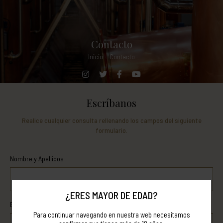
Contacto
Inicio
.
Contacto
Escríbanos
Realice cualquier consulta rellenando los campos del siguiente
formulario.
Nombre y Apellidos
¿ERES MAYOR DE EDAD?
Email
Para continuar navegando en nuestra web necesitamos