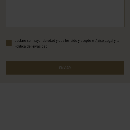
Declaro ser mayor de edad y que he leído y acepto el
Aviso Legal
y la
Política de Privacidad
.
ENVIAR