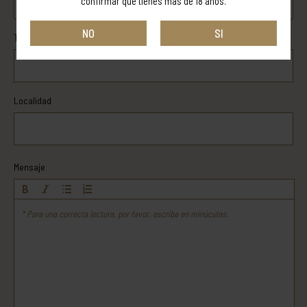
confirmar que tienes más de 18 años.
NO
SI
Teléfono
Localidad
Mensaje