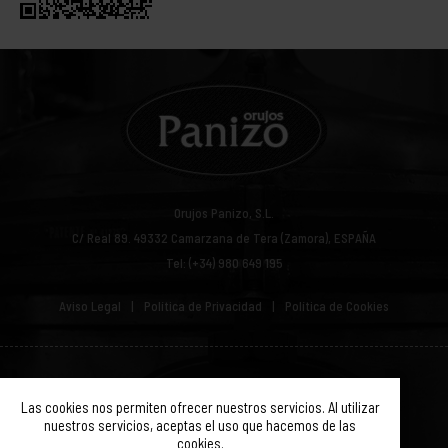
Orujos Panizo, S.L.
C/ Real 89.
49332
Camarzana de Tera (Zamora), ESPAÑA
Tel: (+34) 980 649 195
Aviso Legal
Política de Privacidad
Política de Cookies
© ORUJOS PANIZO 2019. TODOS LOS DERECHOS RESERVADOS.
Las cookies nos permiten ofrecer nuestros servicios. Al utilizar
nuestros servicios, aceptas el uso que hacemos de las
cookies.