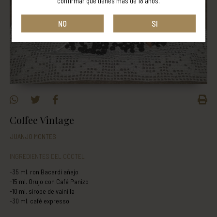
confirmar que tienes más de 18 años.
NO
SI
Coffee Vintage
JUANJO MONTES
INGREDIENTES DEL CÓCTEL
-35 ml. ron Bacardi añejo
-15 ml. Orujo con Café Panizo
-10 ml. sirope de vainilla
-30 ml. café expresso