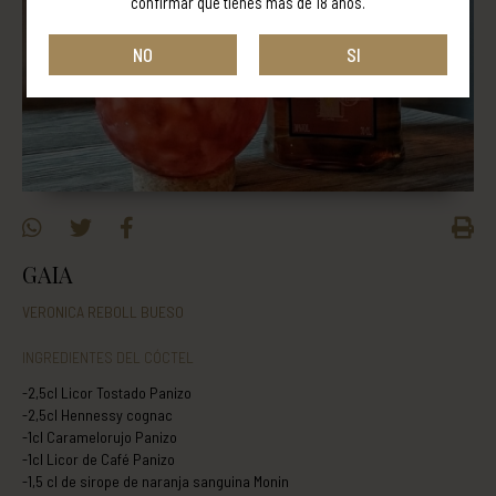
confirmar que tienes más de 18 años.
NO
SI
GAIA
VERONICA REBOLL BUESO
INGREDIENTES DEL CÓCTEL
-2,5cl Licor Tostado Panizo
-2,5cl Hennessy cognac
-1cl Caramelorujo Panizo
-1cl Licor de Café Panizo
-1,5 cl de sirope de naranja sanguina Monin