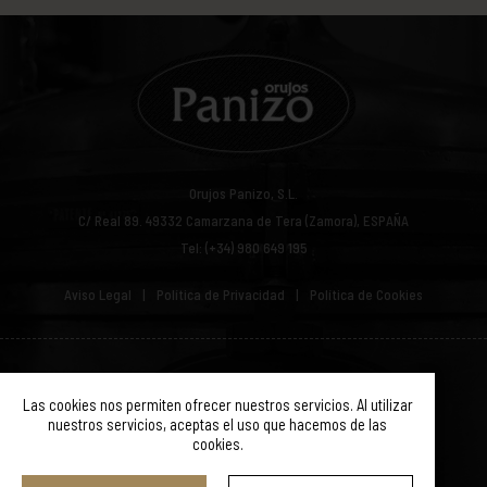
Orujos Panizo, S.L.
C/ Real 89.
49332
Camarzana de Tera (Zamora), ESPAÑA
Tel: (+34) 980 649 195
Aviso Legal
Política de Privacidad
Política de Cookies
© ORUJOS PANIZO 2019. TODOS LOS DERECHOS RESERVADOS.
Las cookies nos permiten ofrecer nuestros servicios. Al utilizar
nuestros servicios, aceptas el uso que hacemos de las
cookies.