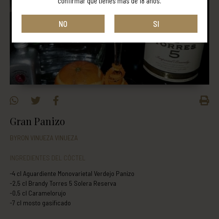
confirmar que tienes más de 18 años.
NO
SI
Gran Panizo
BYRON VINUEZA VINUEZA
INGREDIENTES DEL CÓCTEL
-4 cl Aguardiente Monovarietal Verdejo Panizo
-2,5 cl Brandy Torres 5 Solera Reserva
-0,5 cl Caramelorujo
-7 cl mosto gasificado