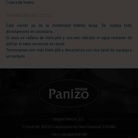
1 clara de huevo.
PREPARACIÓN DEL CÓCTEL
Este cóctel es de la modalidad bebida larga. Se realiza todo
directamente en coctelera.
El vaso se rellena de hielo pilé y una vez retirado el agua restante de
enfriar el vaso vertemos el cóctel.
Terminamos con más hielo pilé y decoramos con dos twist de naranja y
un sorbete
Orujos Panizo, S.L.
C/ Real 89.
49332
Camarzana de Tera (Zamora), ESPAÑA
Tel: (+34) 980 649 195