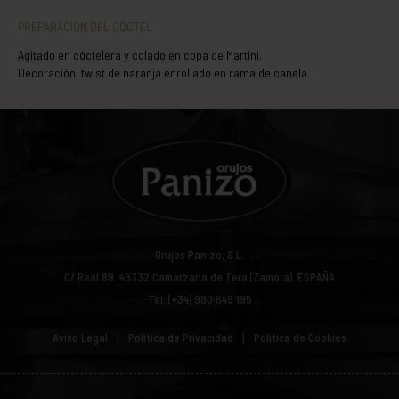
PREPARACIÓN DEL CÓCTEL
Agitado en cóctelera y colado en copa de Martini.
Decoración: twist de naranja enrollado en rama de canela.
Orujos Panizo, S.L.
C/ Real 89.
49332
Camarzana de Tera (Zamora), ESPAÑA
Tel: (+34) 980 649 195
Aviso Legal
Política de Privacidad
Política de Cookies