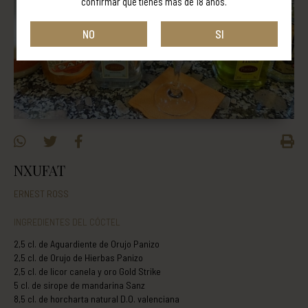
confirmar que tienes más de 18 años.
NO
SI
NXUFAT
ERNEST ROSS
INGREDIENTES DEL CÓCTEL
2,5 cl. de Aguardiente de Orujo Panizo
2,5 cl. de Orujo de Hierbas Panizo
2,5 cl. de licor canela y oro Gold Strike
5 cl. de sirope de mandarina Sanz
8,5 cl. de horcharta natural D.O. valenciana