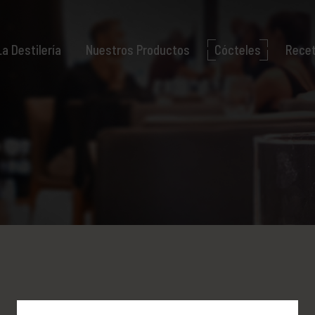
La Destilería
Nuestros Productos
Cócteles
Rece