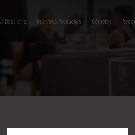
La Destilería
Nuestros Productos
Cócteles
Rece