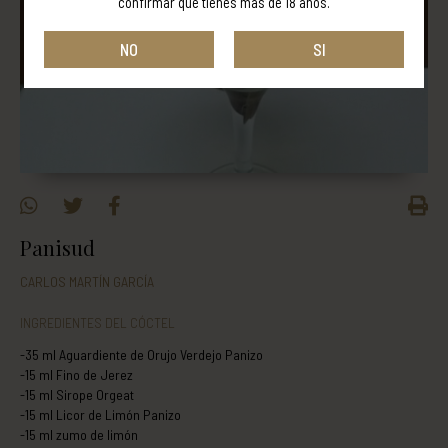
confirmar que tienes más de 18 años.
NO
SI
Panisud
CARLOS MARTÍN GARCÍA
INGREDIENTES DEL CÓCTEL
-35 ml Aguardiente de Orujo Verdejo Panizo
-15 ml Fino de Jerez
-15 ml Sirope Orgeat
-15 ml Licor de Limón Panizo
-15 ml zumo de limón