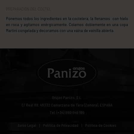
PREPARACIÓN DEL CÓCTEL
Ponemos todos los ingredientes en la coctelera, la llenamos con hielo
en roca y agitamos enérgicamente. Colamos doblemente en una copa
Martini congelada y decoramos con una vaina de vainilla abierta.
Orujos Panizo, S.L.
C/ Real 89.
49332
Camarzana de Tera (Zamora), ESPAÑA
Tel: (+34) 980 649 195
Aviso Legal
Política de Privacidad
Política de Cookies