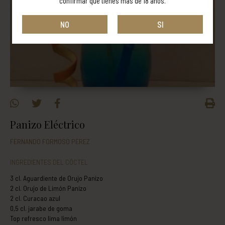
confirmar que tienes más de 18 años.
NO
SI
Panizo Eléctrico
FERNANDO FORMOSO PEREZ
INGREDIENTES DEL CÓCTEL
3 cl. Aguardiente de Orujo Panizo
2 cl. Orujo de Limón Panizo
2 cl. Curacao azul
0,5 cl. jarabe de goma
Top refresco lima limón