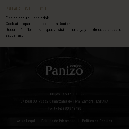
PREPARACIÓN DEL CÓCTEL
Tipo de cocktail: long drink
Cocktail preparado en coctelera Boston
Decoración: flor de kumquat , twist de naranja y borde escarchado en
azúcar azul
Orujos Panizo, S.L.
C/ Real 89.
49332
Camarzana de Tera (Zamora), ESPAÑA
Tel: (+34) 980 649 195
Aviso Legal
Política de Privacidad
Política de Cookies