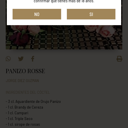
confirmar que tienes más de 18 años.
NO
SI
PANIZO ROSSE
JORGE DIEZ GUZMAN
INGREDIENTES DEL CÓCTEL
- 3 cl. Aguardiente de Orujo Panizo
- 1 cl. Brandy de Cereza
- 1 cl. Campari
- 1 cl. Triple Seco
- 1 cl. sirope de rosas