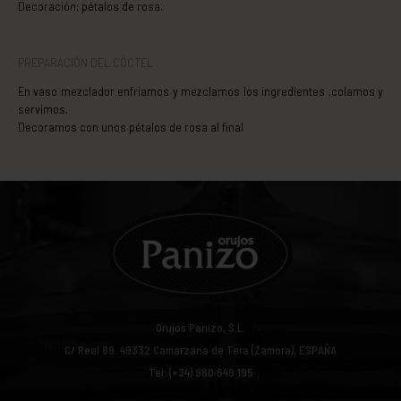
Decoración: pétalos de rosa.
PREPARACIÓN DEL CÓCTEL
En vaso mezclador enfriamos y mezclamos los ingredientes ,colamos y
servimos.
Decoramos con unos pétalos de rosa al final
Orujos Panizo, S.L.
C/ Real 89.
49332
Camarzana de Tera (Zamora), ESPAÑA
Tel: (+34) 980 649 195