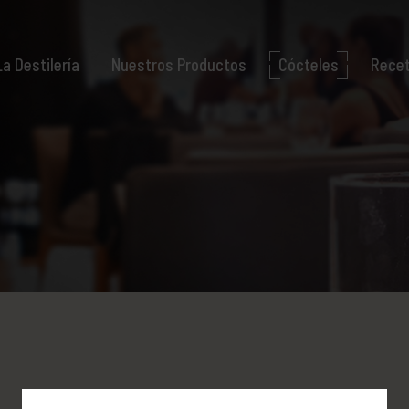
La Destilería
Nuestros Productos
Cócteles
Rece