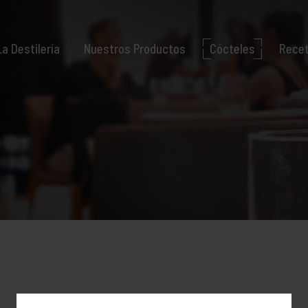
La Destilería
Nuestros Productos
Cócteles
Rece