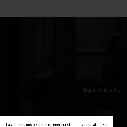
Orujos Panizo, S.L.
Las cookies nos permiten ofrecer nuestros servicios. Al utilizar