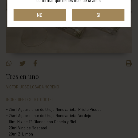
confirmar que tienes más de 18 años.
NO
SI
Tres en uno
VICTOR JOSÉ LOSADA MORENO
INGREDIENTES DEL CÓCTEL
25ml Aguardiente de Orujo Monovarietal Prieto Picudo
25ml Aguardiente de Orujo Monovarietal Verdejo
10ml Mix de Té Blanco con Canela y Miel
20ml Vino de Moscatel
20ml Z. Limón