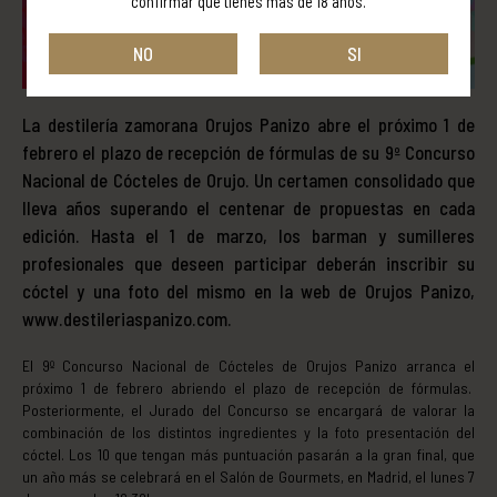
confirmar que tienes más de 18 años.
NO
SI
La destilería zamorana Orujos Panizo abre el próximo 1 de
febrero el plazo de recepción de fórmulas de su 9º Concurso
Nacional de Cócteles de Orujo. Un certamen consolidado que
lleva años superando el centenar de propuestas en cada
edición. Hasta el 1 de marzo, los barman y sumilleres
profesionales que deseen participar deberán inscribir su
cóctel y una foto del mismo en la web de Orujos Panizo,
www.destileriaspanizo.com.
El 9º Concurso Nacional de Cócteles de Orujos Panizo arranca el
próximo 1 de febrero abriendo el plazo de recepción de fórmulas.
Posteriormente, el Jurado del Concurso se encargará de valorar la
combinación de los distintos ingredientes y la foto presentación del
cóctel. Los 10 que tengan más puntuación pasarán a la gran final, que
un año más se celebrará en el Salón de Gourmets, en Madrid, el lunes 7