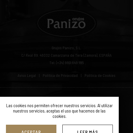
Orujos Panizo, S.L.
C/ Real 89.
49332
Camarzana de Tera (Zamora), ESPAÑA
Tel: (+34) 980 649 195
Aviso Legal
Política de Privacidad
Política de Cookies
© ORUJOS PANIZO 2019. TODOS LOS DERECHOS RESERVADOS.
Las cookies nos permiten ofrecer nuestros servicios. Al utilizar
nuestros servicios, aceptas el uso que hacemos de las
cookies.
ACEPTAR
LEER MÁS
Diseño Web SGM