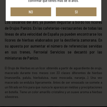
confirmar que tienes más de 18 años.
NO
SI
Los usuarios del AVE ya pueden degustar a bordo los licores
de Orujos Panizo. En las cafeterías-restaurantes de todas las
líneas de alta velocidad de España ya pueden encontrarse los
licores de hierbas elaborados por la destilería zamorana. En
su apuesta por aumentar el número de referencias servidas
en sus trenes, Ferrovial Servicios se decantó por las
miniaturas de Panizo.
El Orujo de Hierbas es un licor obtenido a partir de aguardiente de orujo,
macerado durante tres meses con 33 clases diferentes de hierbas
(manzanilla, palulu, hierbaluisa, nuez moscada, naranja…). Una vez
macerado se endulza ligeramente. Antes de ser envasado se somete a
un filtrado en frío para que nunca le aparezcan nieblas y precipitaciones
en botella. Tiene un color amarillo cristalino y un suave aroma a hierbas
silvestres.