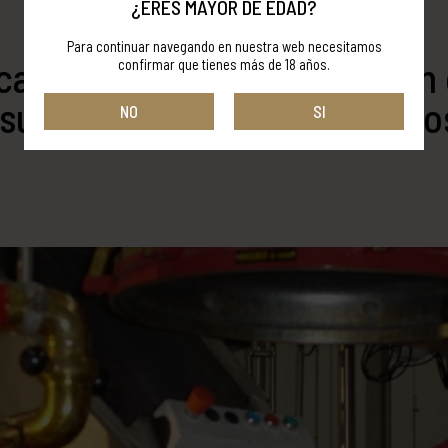
¿ERES MAYOR DE EDAD?
Para continuar navegando en nuestra web necesitamos
ca la campaña de destilación 
confirmar que tienes más de 18 años.
superar los 3 millones de kilo
NO
SI