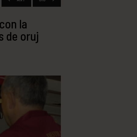
con la
s de oruj