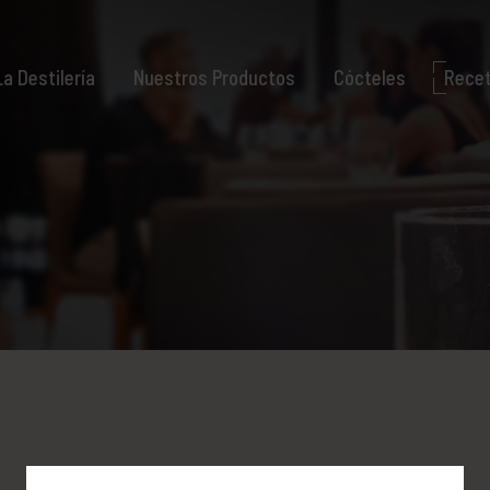
La Destilería
Nuestros Productos
Cócteles
Rece