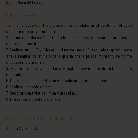
20 ml Clara de huevo
COCKTAIL PREPARATION
1.Enfriar el vaso con hielolo pile antes de elaborar el cóctel, en el caso
de no tenerlo previamente frio.
2.En una coctelera añadir todos lo ingredientes, no es necesario seguir
un orden espec´ífico.
3.Realizar un " Dry Shake " durante unos 10 segundos aprox. este
shake realizarlos in hielo para que la chara pueda montar y se forme
una espuma uniforme.
4. Posteriormente añadir hielo y agitar nuevamente durante 10 a 15
segundos.
5. Quitar el hielo pile del vaso y remplazarlo por hielo cubo.
6.Realizar un doble colado.
7. Decorar con twist de limon y grosellas.
8. Presentar el cóctel y disfrutar.
ESTABLISHMENT PANIZO COCKTAIL ROUTE
Arraun Cocktail Bar