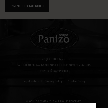
PANIZO COCKTAIL ROUTE
Orujos Panizo, S.L.
C/ Real 89.
49332
Camarzana de Tera (Zamora), ESPAÑA
Tel: (+34) 980 649 195
Legal Notice
Privacy Policy
Cookie Policy
© ORUJOS PANIZO 2019. ALL RIGHTS RESERVED.