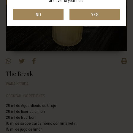
are over 18 years old.
NO
YES
The Break
WARA MERIDA
COCKTAIL INGREDIENTS
20 ml de Aguardiente de Orujo
20 ml de licor de Limón
20 ml de Bourbon
10 ml de sirope cardamomo con lima kefir.
15 ml de jugo de limón