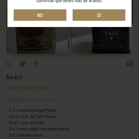
confirmar que tienes más de 18 años.
NO
SI
Swicy
SERGIO ESTEBAN PLAZA
INGREDIENTES DEL CÓCTEL
3 cl. Crema de Orujo Panizo
2,5 cl. Licor de Café Panizo
1,5 cl . Licor de chile.
3 cl. Home-made chocolate blanco.
2 cl. Café expresso.