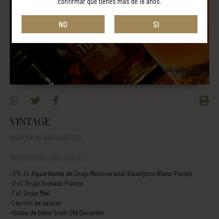
confirmar que tienes más de 18 años.
NO
SI
VINTAGE
MARIONA VILANOVA REYES
INGREDIENTES DEL CÓCTEL
-3'5 cl. Aguardiente de Orujo Monovarietal Sauvignon Blanc Panizo
-2 cl. Orujo Tostado Panizo
-1 cl. Orujo Miel
-1 terrón de azúcar
-Gotas de bitter truth Old Decanter