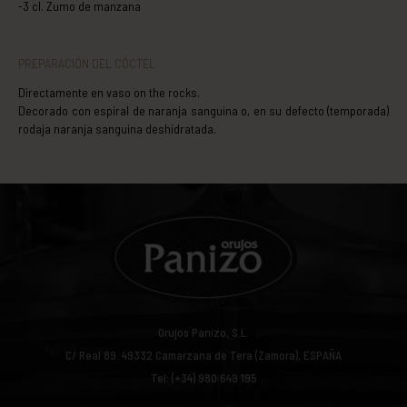
-3 cl. Zumo de manzana
PREPARACIÓN DEL CÓCTEL
Directamente en vaso on the rocks.
Decorado con espiral de naranja sanguina o, en su defecto (temporada)
rodaja naranja sanguina deshidratada.
Orujos Panizo, S.L.
C/ Real 89.
49332
Camarzana de Tera (Zamora), ESPAÑA
Tel: (+34) 980 649 195