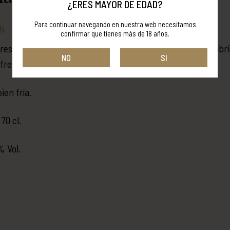
¿ERES MAYOR DE EDAD?
Para continuar navegando en nuestra web necesitamos
ÓN
confirmar que tienes más de 18 años.
esa con tequila, suave en boca y con un delicioso equilibrio
NO
SI
 fresa.
ien fría.
70 cl.
% Vol.