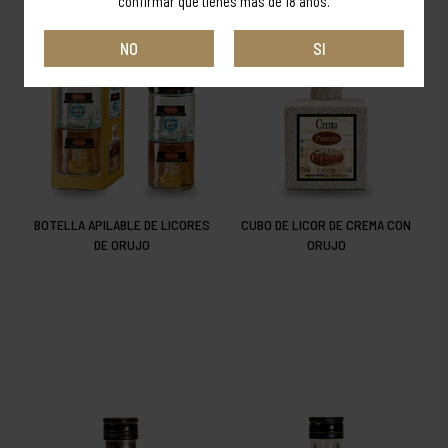
confirmar que tienes más de 18 años.
NO
SI
BOTELLA APILABLE DE LICORES
CUBO DE LICOR DE CREMA CON
DE ORUJO
ORUJO