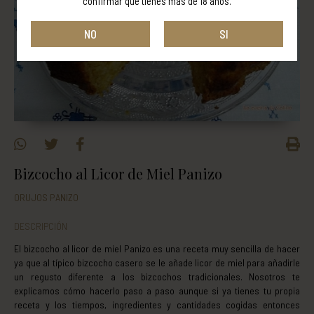
confirmar que tienes más de 18 años.
NO
SI
Bizcocho al Licor de Miel Panizo
ORUJOS PANIZO
DESCRIPCIÓN
El bizcocho al licor de miel Panizo es una receta muy sencilla de hacer
ya que al típico bizcocho casero se le añade licor de miel para añadirle
un regusto diferente a los bizcochos tradicionales. Nosotros te
explicamos cómo hacerlo paso a paso aunque si ya tienes tu propia
receta y los tiempos, ingredientes y cantidades cogidas entonces